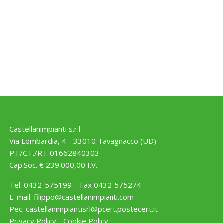
Castellanimpianti s.r.l.
Via Lombardia, 4 - 33010 Tavagnacco (UD)
P.I./C.F./R.I. 01662840303
Cap.Soc. € 239.000,00 I.V.
Tel. 0432-575199 – Fax 0432-575274
E-mail:
filippo@castellanimpianti.com
Pec:
castellanimpiantisrl@pcert.postecert.it
Privacy Policy
-
Cookie Policy