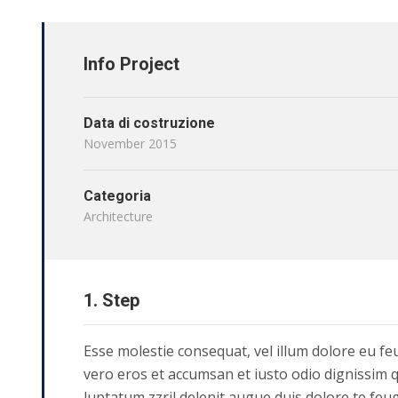
Info Project
Data di costruzione
November 2015
Categoria
Architecture
1. Step
Esse molestie consequat, vel illum dolore eu feug
vero eros et accumsan et iusto odio dignissim q
luptatum zzril delenit augue duis dolore te feuga