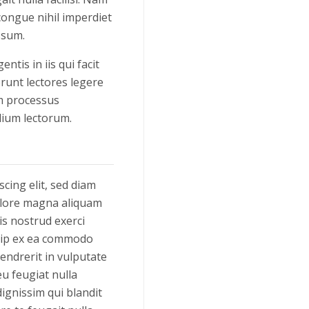
congue nihil imperdiet
ssum.
ntis in iis qui facit
runt lectores legere
am processus
ium lectorum.
cing elit, sed diam
olore magna aliquam
is nostrud exerci
iquip ex ea commodo
endrerit in vulputate
eu feugiat nulla
dignissim qui blandit