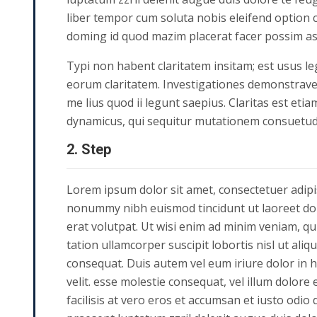
liber tempor cum soluta nobis eleifend option 
doming id quod mazim placerat facer possim a
Typi non habent claritatem insitam; est usus lege
eorum claritatem. Investigationes demonstrave
me lius quod ii legunt saepius. Claritas est eti
dynamicus, qui sequitur mutationem consuetud
2. Step
Lorem ipsum dolor sit amet, consectetuer adipis
nonummy nibh euismod tincidunt ut laoreet d
erat volutpat. Ut wisi enim ad minim veniam, qu
tation ullamcorper suscipit lobortis nisl ut al
consequat. Duis autem vel eum iriure dolor in h
velit. esse molestie consequat, vel illum dolore 
facilisis at vero eros et accumsan et iusto odio 