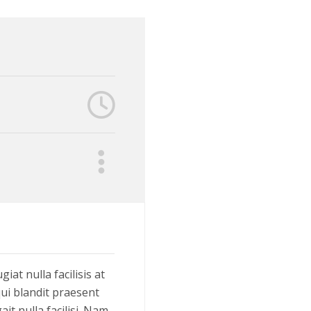
iat nulla facilisis at
ui blandit praesent
it nulla facilisi. Nam