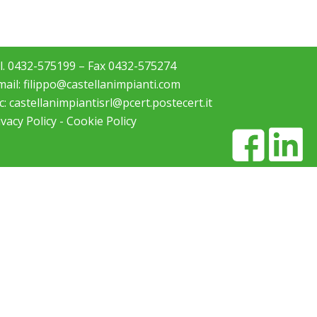
l. 0432-575199 – Fax 0432-575274
mail:
filippo@castellanimpianti.com
c:
castellanimpiantisrl@pcert.postecert.it
ivacy Policy
-
Cookie Policy