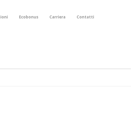
zioni
Ecobonus
Carriera
Contatti