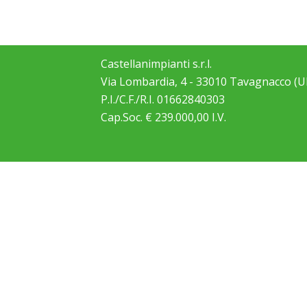
Castellanimpianti s.r.l.
Via Lombardia, 4 - 33010 Tavagnacco (U
P.I./C.F./R.I. 01662840303
Cap.Soc. € 239.000,00 I.V.