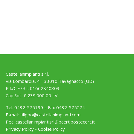
Castellanimpianti s.r.l.
Via Lombardia, 4 - 33010 Tavagnacco (UD)
P.I./C.F./R.I. 01662840303
Cap.Soc. € 239.000,00 I.V.
Tel. 0432-575199 – Fax 0432-575274
E-mail:
filippo@castellanimpianti.com
Pec:
castellanimpiantisrl@pcert.postecert.it
Privacy Policy
-
Cookie Policy